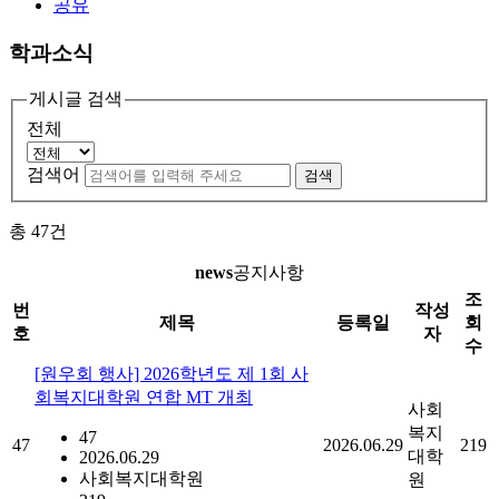
공유
학과소식
게시글 검색
전체
검색어
검색
총
47
건
news
공지사항
조
번
작성
제목
등록일
회
호
자
수
[원우회 행사] 2026학년도 제 1회 사
회복지대학원 연합 MT 개최
사회
복지
47
47
2026.06.29
219
대학
2026.06.29
사회복지대학원
원