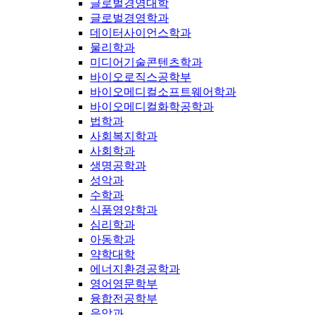
글로벌경영대학
글로벌경영학과
데이터사이언스학과
물리학과
미디어기술콘텐츠학과
바이오로직스공학부
바이오메디컬소프트웨어학과
바이오메디컬화학공학과
법학과
사회복지학과
사회학과
생명공학과
성악과
수학과
식품영양학과
심리학과
아동학과
약학대학
에너지환경공학과
영어영문학부
융합전공학부
음악과