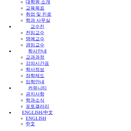
대학원 소개
교육목표
취업 및 진로
학과 사무실
교수진
전임교수
명예교수
겸임교수
학사안내
교과과정
강의시간표
학사정보
장학제도
입학안내
커뮤니티
공지사항
학과소식
포토갤러리
ENGLISH/中文
ENGLISH
中文