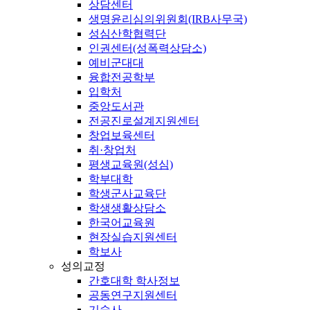
상담센터
생명윤리심의위원회(IRB사무국)
성심산학협력단
인권센터(성폭력상담소)
예비군대대
융합전공학부
입학처
중앙도서관
전공진로설계지원센터
창업보육센터
취·창업처
평생교육원(성심)
학부대학
학생군사교육단
학생생활상담소
한국어교육원
현장실습지원센터
학보사
성의교정
간호대학 학사정보
공동연구지원센터
기숙사