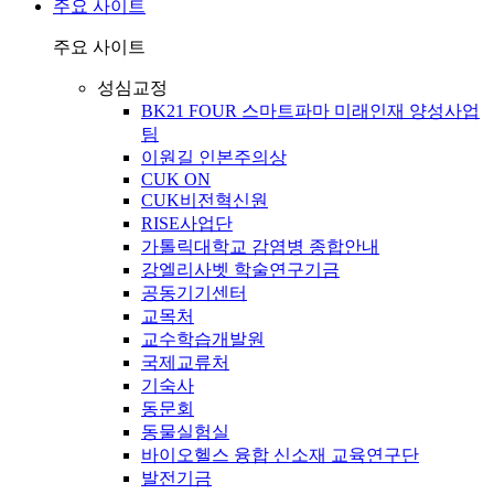
주요 사이트
주요 사이트
성심교정
BK21 FOUR 스마트파마 미래인재 양성사업
팀
이원길 인본주의상
CUK ON
CUK비전혁신원
RISE사업단
가톨릭대학교 감염병 종합안내
강엘리사벳 학술연구기금
공동기기센터
교목처
교수학습개발원
국제교류처
기숙사
동문회
동물실험실
바이오헬스 융합 신소재 교육연구단
발전기금