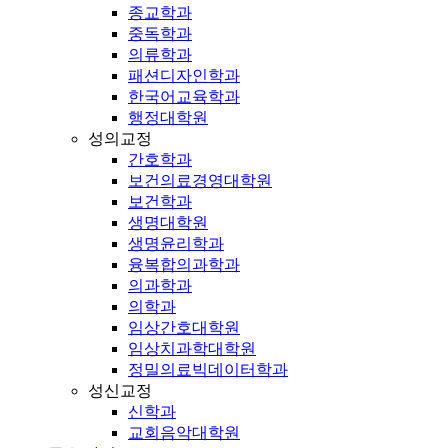
종교학과
중독학과
의류학과
패션디자인학과
한국어교육학과
행정대학원
성의교정
간호학과
보건의료경영대학원
보건학과
생명대학원
생명윤리학과
융복합의과학과
의과학과
의학과
임상간호대학원
임상치과학대학원
정밀의료빅데이터학과
성신교정
신학과
교회음악대학원