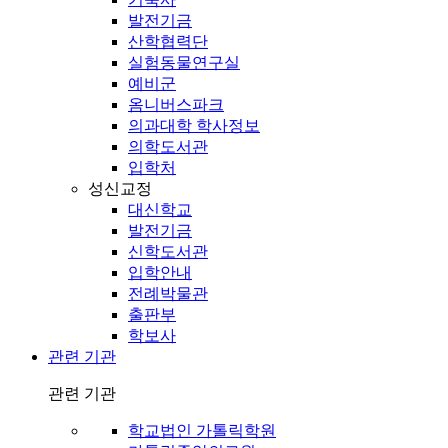
발전기금
산학협력단
실험동물연구실
예비군
옴니버스파크
의과대학 학사정보
의학도서관
입학처
성신교정
대신학교
발전기금
신학도서관
입학안내
전례박물관
출판부
학보사
관련 기관
관련 기관
학교법인 가톨릭학원