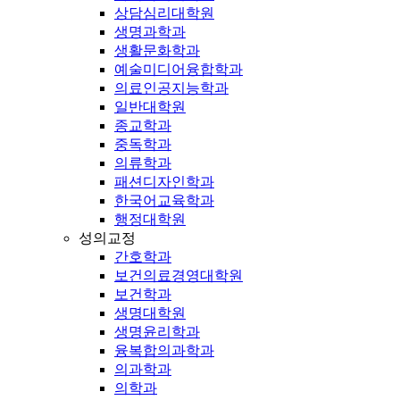
상담심리대학원
생명과학과
생활문화학과
예술미디어융합학과
의료인공지능학과
일반대학원
종교학과
중독학과
의류학과
패션디자인학과
한국어교육학과
행정대학원
성의교정
간호학과
보건의료경영대학원
보건학과
생명대학원
생명윤리학과
융복합의과학과
의과학과
의학과