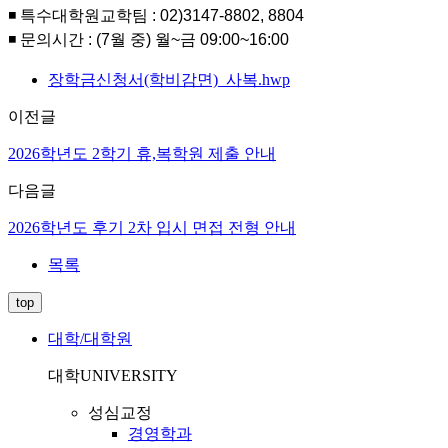
◾ 특수대학원교학팀
: 02)3147-8802, 8804
◾
문의시간
: (7
월 중
)
월
~
금
09:00~16:00
장학금신청서(학비감면)_사복.hwp
이전글
2026학년도 2학기 휴,복학원 제출 안내
다음글
2026학년도 후기 2차 입시 면접 전형 안내
목록
top
대학/대학원
대학
UNIVERSITY
성심교정
경영학과