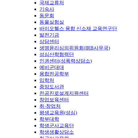
국제교류처
기숙사
동문회
동물실험실
바이오헬스 융합 신소재 교육연구단
발전기금
상담센터
생명윤리심의위원회(IRB사무국)
성심산학협력단
인권센터(성폭력상담소)
예비군대대
융합전공학부
입학처
중앙도서관
전공진로설계지원센터
창업보육센터
취·창업처
평생교육원(성심)
학부대학
학생군사교육단
학생생활상담소