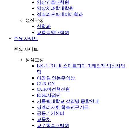
임상간호대학원
임상치과학대학원
정밀의료빅데이터학과
성신교정
신학과
교회음악대학원
주요 사이트
주요 사이트
성심교정
BK21 FOUR 스마트파마 미래인재 양성사업
팀
이원길 인본주의상
CUK ON
CUK비전혁신원
RISE사업단
가톨릭대학교 감염병 종합안내
강엘리사벳 학술연구기금
공동기기센터
교목처
교수학습개발원