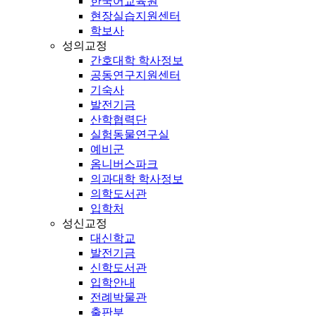
한국어교육원
현장실습지원센터
학보사
성의교정
간호대학 학사정보
공동연구지원센터
기숙사
발전기금
산학협력단
실험동물연구실
예비군
옴니버스파크
의과대학 학사정보
의학도서관
입학처
성신교정
대신학교
발전기금
신학도서관
입학안내
전례박물관
출판부