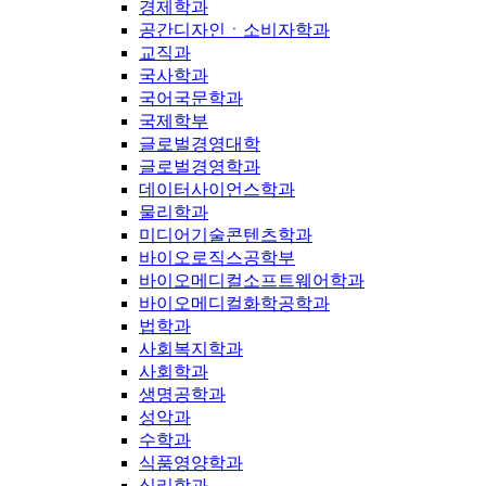
경제학과
공간디자인ㆍ소비자학과
교직과
국사학과
국어국문학과
국제학부
글로벌경영대학
글로벌경영학과
데이터사이언스학과
물리학과
미디어기술콘텐츠학과
바이오로직스공학부
바이오메디컬소프트웨어학과
바이오메디컬화학공학과
법학과
사회복지학과
사회학과
생명공학과
성악과
수학과
식품영양학과
심리학과