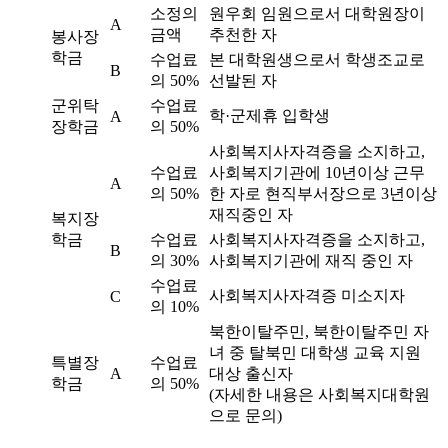
소정의
원우회 임원으로서 대학원장이
A
금액
추천한 자
봉사장
학금
수업료
본 대학원생으로서 학생조교로
B
의 50%
선발된 자
군위탁
수업료
학·군제휴 입학생
A
장학금
의 50%
사회복지사자격증을 소지하고,
수업료
사회복지기관에 10년이상 근무
A
의 50%
한 자로 현직부서장으로 3년이상
재직중인 자
복지장
학금
수업료
사회복지사자격증을 소지하고,
B
의 30%
사회복지기관에 재직 중인 자
수업료
사회복지사자격증 미소지자
C
의 10%
북한이탈주민, 북한이탈주민 자
녀 중 탈북민 대학생 교육 지원
특별장
수업료
A
대상 출신자
학금
의 50%
(자세한 내용은 사회복지대학원
으로 문의)