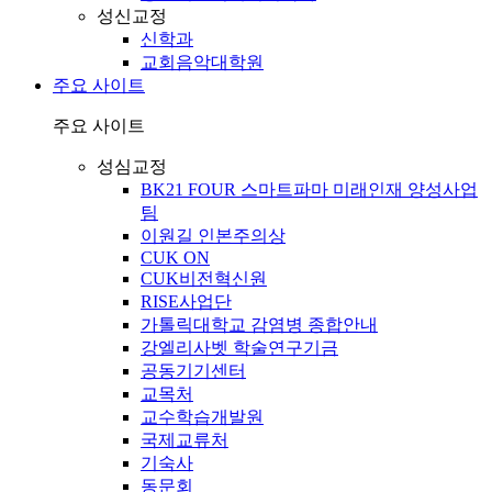
성신교정
신학과
교회음악대학원
주요 사이트
주요 사이트
성심교정
BK21 FOUR 스마트파마 미래인재 양성사업
팀
이원길 인본주의상
CUK ON
CUK비전혁신원
RISE사업단
가톨릭대학교 감염병 종합안내
강엘리사벳 학술연구기금
공동기기센터
교목처
교수학습개발원
국제교류처
기숙사
동문회