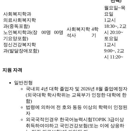
선택)
월요일~목
사회복지학과
요일
의료사회복지학
1교시
과(중독포함)
18:30~, 2교
사회복지학
4학
노인복지학과(장
00명
00명
시 20:10~
석사
기
기요양포함)
토요일
정신건강복지학
1교시
과(발달장애포함)
9:00~, 2교
시 11:20~
지원 자격
일반전형
국내외 4년 대학 졸업자 및 2026년 8월 졸업예정자
(외국대학 학사학위는 교육부가 인정한 대학에 한
함)
법령에 의하여 전 호와 동등 이상의 학력이 인정된
자
외국국적인경우 한국어능력시험TOPIK 3급이상
취득하여야하고 국민건강보험(또는 이에 상응하