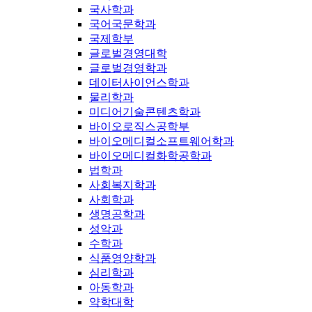
국사학과
국어국문학과
국제학부
글로벌경영대학
글로벌경영학과
데이터사이언스학과
물리학과
미디어기술콘텐츠학과
바이오로직스공학부
바이오메디컬소프트웨어학과
바이오메디컬화학공학과
법학과
사회복지학과
사회학과
생명공학과
성악과
수학과
식품영양학과
심리학과
아동학과
약학대학