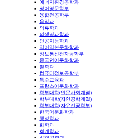
에너지환경공학과
영어영문학부
융합전공학부
음악과
의류학과
의생명과학과
인공지능학과
일어일본문화학과
정보통신전자공학부
중국언어문화학과
철학과
컴퓨터정보공학부
특수교육과
프랑스어문화학과
학부대학(인문사회계열)
학부대학(자연공학계열)
학부대학(자유전공학부)
한국어문화학과
행정학과
화학과
회계학과
AI의공학과