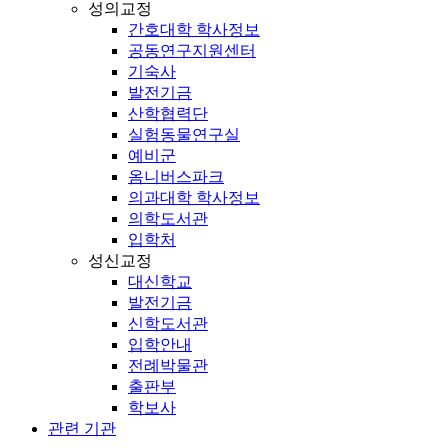
성의교정
간호대학 학사정보
공동연구지원센터
기숙사
발전기금
산학협력단
실험동물연구실
예비군
옴니버스파크
의과대학 학사정보
의학도서관
입학처
성신교정
대신학교
발전기금
신학도서관
입학안내
전례박물관
출판부
학보사
관련 기관