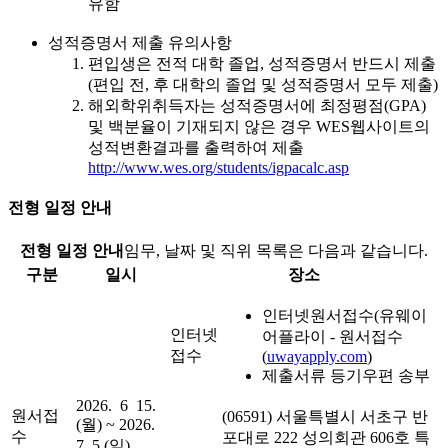
유함
성적증명서 제출 유의사항
편입생은 전적 대학 졸업, 성적증명서 반드시 제출
(편입 전, 후 대학의 졸업 및 성적증명서 모두 제출)
해외학위취득자는 성적증명서에 최정평점(GPA)
및 백분율이 기재되지 않은 경우 WES웹사이트의
성적변환결과를 출력하여 제출
http://www.wes.org/students/igpacalc.asp
전형 일정 안내
전형 일정 안내
임무, 날짜 및 직위 목록은 다음과 같습니다.
구분
일시
장소
인터넷원서접수(유웨이
인터넷
어플라이 - 원서접수
접수
(
uwayapply.com
)
제출서류 등기우편 송부
2026. 6 15.
원서접
(06591) 서울특별시 서초구 반
(월) ~ 2026.
수
포대로 222 성의회관 606호 특
7. 5.(일)