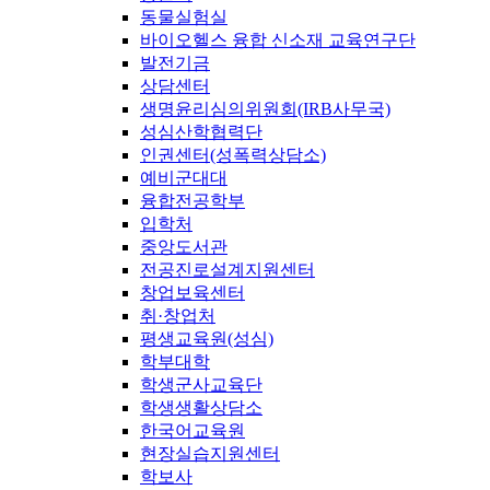
동물실험실
바이오헬스 융합 신소재 교육연구단
발전기금
상담센터
생명윤리심의위원회(IRB사무국)
성심산학협력단
인권센터(성폭력상담소)
예비군대대
융합전공학부
입학처
중앙도서관
전공진로설계지원센터
창업보육센터
취·창업처
평생교육원(성심)
학부대학
학생군사교육단
학생생활상담소
한국어교육원
현장실습지원센터
학보사