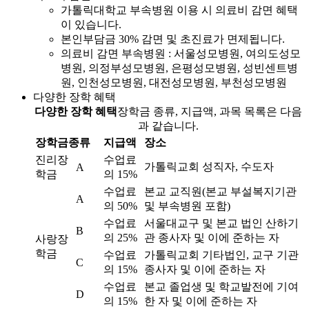
가톨릭대학교 부속병원 이용 시 의료비 감면 혜택
이 있습니다.
본인부담금 30% 감면 및 초진료가 면제됩니다.
의료비 감면 부속병원 : 서울성모병원, 여의도성모
병원, 의정부성모병원, 은평성모병원, 성빈센트병
원, 인천성모병원, 대전성모병원, 부천성모병원
다양한 장학 혜택
다양한 장학 혜택
장학금 종류, 지급액, 과목 목록은 다음
과 같습니다.
장학금종류
지급액
장소
진리장
수업료
가톨릭교회 성직자, 수도자
A
학금
의 15%
수업료
본교 교직원(본교 부설복지기관
A
의 50%
및 부속병원 포함)
수업료
서울대교구 및 본교 법인 산하기
B
의 25%
관 종사자 및 이에 준하는 자
사랑장
학금
수업료
가톨릭교회 기타법인, 교구 기관
C
의 15%
종사자 및 이에 준하는 자
수업료
본교 졸업생 및 학교발전에 기여
D
의 15%
한 자 및 이에 준하는 자