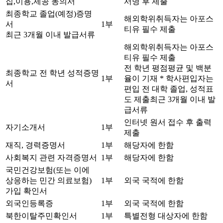
집,이용,제공 동의서
서명 후 제출
최종학교 졸업(예정)증명
해외학위취득자는 아포스
서
1부
티유 필수 제출
최근 3개월 이내 발급서류
해외학위취득자는 아포스
티유 필수 제출
전 학년 평점평균 및 백분
최종학교 전 학년 성적증명
1부
율이 기재 * 학사편입자는
서
편입 전 대학 졸업, 성적표
도 제출최근 3개월 이내 발
급서류
인터넷 원서 접수 후 출력
자기소개서
1부
제출
재직, 경력증명서
1부
해당자에 한함
사회복지 관련 자격증명서
1부
해당자에 한함
국민건강보험(또는 이에
상응하는 민간 의료보험)
1부
외국 국적에 한함
가입 확인서
외국인등록증
1부
외국 국적에 한함
북한이탈주민확인서
1부
특별전형 대상자에 한함