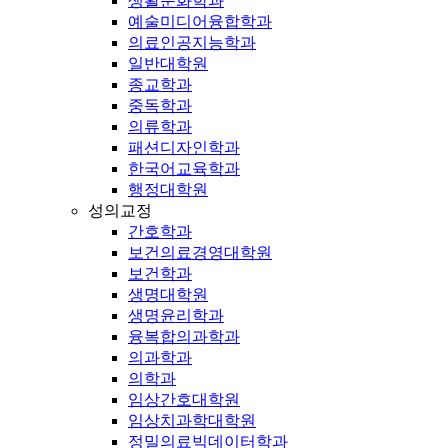
생활문화학과
예술미디어융합학과
의료인공지능학과
일반대학원
종교학과
중독학과
의류학과
패션디자인학과
한국어교육학과
행정대학원
성의교정
간호학과
보건의료경영대학원
보건학과
생명대학원
생명윤리학과
융복합의과학과
의과학과
의학과
임상간호대학원
임상치과학대학원
정밀의료빅데이터학과