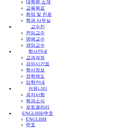
대학원 소개
교육목표
취업 및 진로
학과 사무실
교수진
전임교수
명예교수
겸임교수
학사안내
교과과정
강의시간표
학사정보
장학제도
입학안내
커뮤니티
공지사항
학과소식
포토갤러리
ENGLISH/中文
ENGLISH
中文